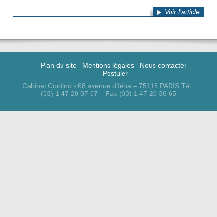
Voir l'article
Plan du site
Mentions légales
Nous contacter
Postuler
Cabinet Confino - 68 avenue d’Iéna – 75116 PARIS Tél .
(33) 1 47 20 07 07 – Fax (33) 1 47 20 36 65