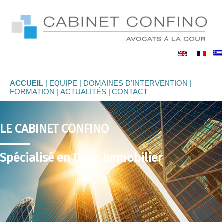
binet
nfino
ACCUEIL
EQUIPE
DOMAINES D’INTERVENTION
FORMATION
ACTUALITÉS
CONTACT
LE CABINET CONFINO
Spécialisé en Droit Immobilier