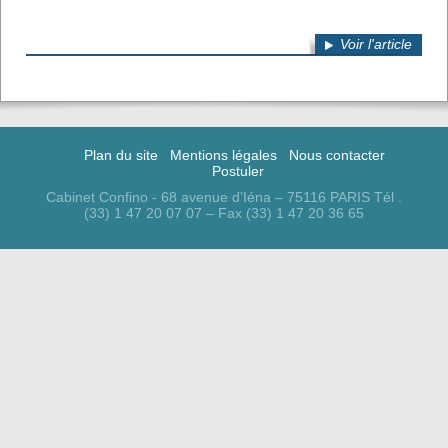
Voir l'article
Plan du site
Mentions légales
Nous contacter
Postuler
Cabinet Confino - 68 avenue d’Iéna – 75116 PARIS Tél .
(33) 1 47 20 07 07 – Fax (33) 1 47 20 36 65