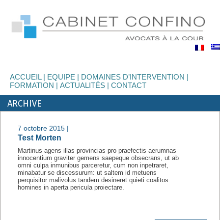
binet
nfino
ACCUEIL
EQUIPE
DOMAINES D’INTERVENTION
FORMATION
ACTUALITÉS
CONTACT
ARCHIVE
7 octobre 2015 |
Test Morten
Martinus agens illas provincias pro praefectis aerumnas
innocentium graviter gemens saepeque obsecrans, ut ab
omni culpa inmunibus parceretur, cum non inpetraret,
minabatur se discessurum: ut saltem id metuens
perquisitor malivolus tandem desineret quieti coalitos
homines in aperta pericula proiectare.