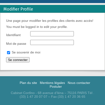
Modifier Profile
Il intervient notamment en droit des baux commerciaux et
professionnels, en droit de la construction et de l’urbanisme
commercial.
Une page pour modifier les profiles des clients avec accès!
You must be logged in to edit your profile.
Identifiant
Mot de passe
Se souvenir de moi
Plan du site
Mentions légales
Nous contacter
Postuler
Cabinet Confino - 68 avenue d’Iéna – 75116 PARIS Tél .
(33) 1 47 20 07 07 – Fax (33) 1 47 20 36 65