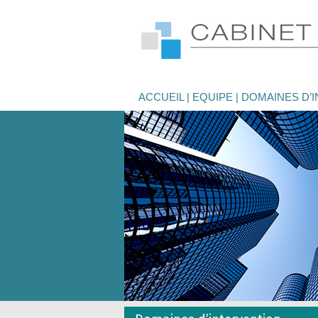
binet
nfino
ACCUEIL
EQUIPE
DOMAINES D’