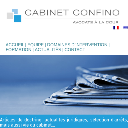
binet
nfino
ACCUEIL
EQUIPE
DOMAINES D’INTERVENTION
FORMATION
ACTUALITÉS
CONTACT
Articles de doctrine, actualités juridiques, sélection d’arrêts,
mais aussi vie du cabinet…