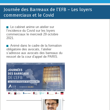
Journée des Barreaux de l’EFB – Les loyers
Retrouvez sur cette page la tribune du CABINET CONFINO en
commerciaux et le Covid
baux commerciaux et immobilier d’entreprise.
Le cabinet anime un atelier sur
l’incidence du Covid sur les loyers
commerciaux le mercredi 29 octobre
2021.
Animé dans le cadre de la formation
obligatoire des avocats, l’atelier
s’adresse aux avocats des barreaux du
ressort de la cour d’appel de PARIS.