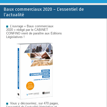
Baux commerciaux 2020 – L’essentiel de
Retrouvez sur cette page la tribune du CABINET CONFINO en
l’actualité
baux commerciaux et immobilier d’entreprise.
L’ouvrage « Baux commerciaux
2020 » rédigé par le CABINET
CONFINO vient de paraître aux Editions
Législatives !
Vous y découvrirez, sur 470 pages,
l’essentiel de l’actualité législative et