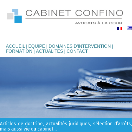
binet
nfino
ACCUEIL
EQUIPE
DOMAINES D’INTERVENTION
FORMATION
ACTUALITÉS
CONTACT
Articles de doctrine, actualités juridiques, sélection d’arrêts,
mais aussi vie du cabinet…