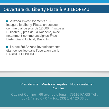
Ouverture du Liberty Plaza à PUILBOREAU
Retrouvez sur cette page la tribune du CABINET CONFINO en
baux commerciaux et immobilier d’entreprise.
Arizona Investissements S.A
inaugure le Liberty Plaza, un espace
commercial de plus de 12 000 m² situé à
Puilboreau, près de La Rochelle, avec
notamment comme enseignes Fnac
Darty, Grand Optical, Basic Fit…
La société Arizona Investissements
était conseillée dans l’opération par le
CABINET CONFINO.
Plan du site
Mentions légales
Nous contacter
Postuler
Cabinet Confino - 68 avenue d’Iéna – 75116 PARIS Tél .
(33) 1 47 20 07 07 – Fax (33) 1 47 20 36 65