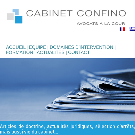
binet
nfino
ACCUEIL
EQUIPE
DOMAINES D’INTERVENTION
FORMATION
ACTUALITÉS
CONTACT
Articles de doctrine, actualités juridiques, sélection d’arrêts,
mais aussi vie du cabinet…